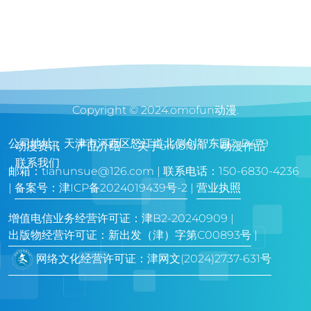
Copyright © 2024.omofun动漫.
公司地址：天津市河西区怒江道北侧创智东园2-B479
动漫资讯
产品介绍
关于omofun
动漫作品
联系我们
邮箱：
tianunsue@126.com
| 联系电话：150-6830-4236
|
备案号：津ICP备2024019439号-2
|
营业执照
增值电信业务经营许可证：津B2-20240909 |
出版物经营许可证：新出发（津）字第C00893号
|
网络文化经营许可证：津网文(2024)2737-631号